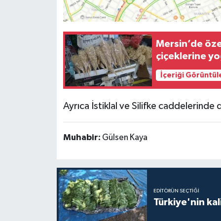
Mersin’de öze
çiçeklerine yo
İçeriği Görüntül
Ayrıca İstiklal ve Silifke caddelerinde d
Muhabir:
Gülsen Kaya
EDITÖRÜN SEÇTIĞI
Türkiye'nin kal