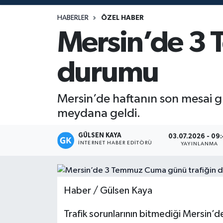
Magazin
HABERLER
ÖZEL HABER
Mersin’de 3 
Mersin
durumu
Mersin Tarihi
Özel Haber
Mersin’de haftanın son mesai 
meydana geldi.
Politika
GÜLSEN KAYA
03.07.2026 - 09
İNTERNET HABER EDITÖRÜ
Resmi İlan
YAYINLANMA
Sağlık
Haber / Gülsen Kaya
Spor
Trafik sorunlarının bitmediği Mersin’
Sürmanşet