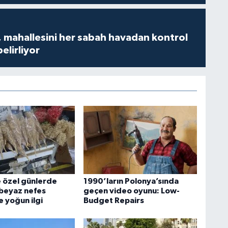
 mahallesini her sabah havadan kontrol
belirliyor
 özel günlerde
1990’ların Polonya’sında
 beyaz nefes
geçen video oyunu: Low-
e yoğun ilgi
Budget Repairs