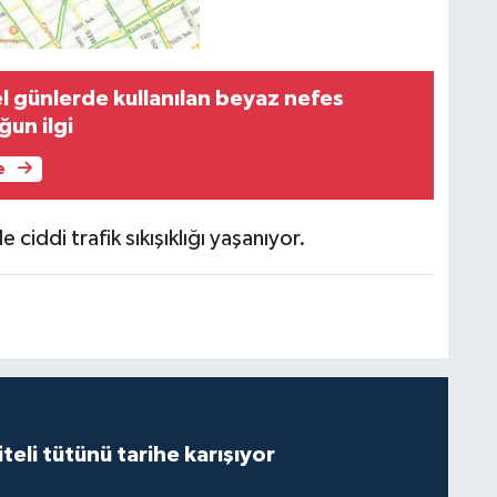
l günlerde kullanılan beyaz nefes
ğun ilgi
e
e ciddi trafik sıkışıklığı yaşanıyor.
iteli tütünü tarihe karışıyor