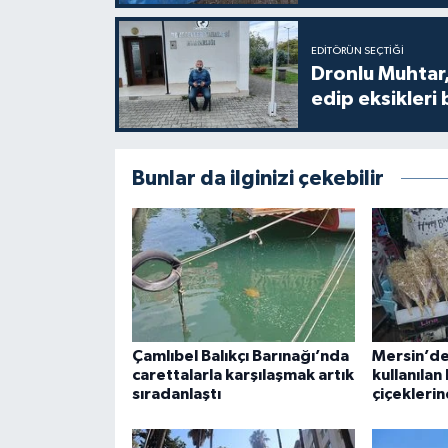
EDITÖRÜN SEÇTIĞI
Dronlu Muhtar,
edip eksikleri 
Bunlar da ilginizi çekebilir
Çamlıbel Balıkçı Barınağı’nda
Mersin’de
carettalarla karşılaşmak artık
kullanılan
sıradanlaştı
çiçeklerin