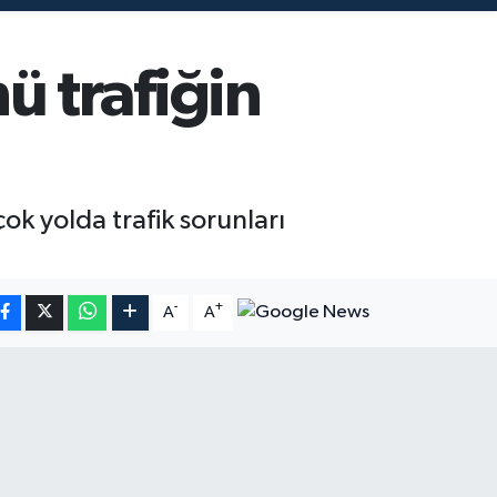
 trafiğin
 yolda trafik sorunları
-
+
A
A