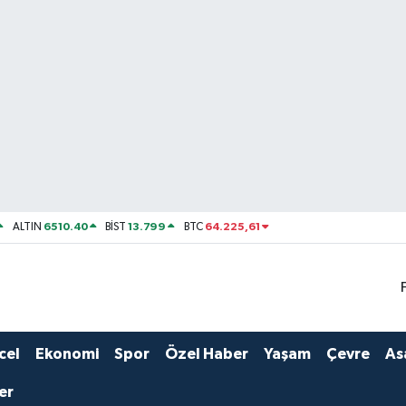
6510.40
13.799
64.225,61
ALTIN
BİST
BTC
cel
Ekonomi
Spor
Özel Haber
Yaşam
Çevre
As
er