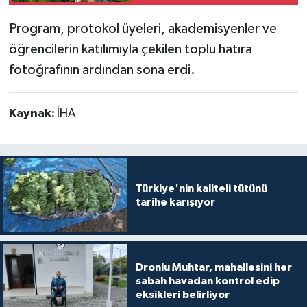
yetişecek
Program, protokol üyeleri, akademisyenler ve
öğrencilerin katılımıyla çekilen toplu hatıra
fotoğrafının ardından sona erdi.
Kaynak:
İHA
Türkiye'nin kaliteli tütünü
tarihe karışıyor
Dronlu Muhtar, mahallesini her
sabah havadan kontrol edip
eksikleri belirliyor