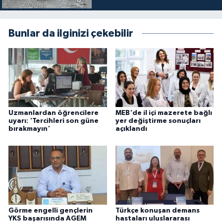
Bunlar da ilginizi çekebilir
Uzmanlardan öğrencilere
MEB'de il içi mazerete bağlı
uyarı: 'Tercihleri son güne
yer değiştirme sonuçları
bırakmayın'
açıklandı
Görme engelli gençlerin
Türkçe konuşan demans
YKS başarısında AGEM
hastaları uluslararası