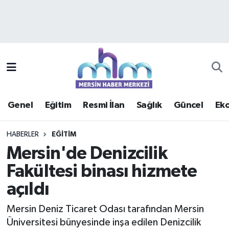
Asayiş
Mersin Hava Durumu
Çevre
Mersin Trafik Yoğunluk Haritası
Eğitim
Süper Lig Puan Durumu ve Fikstür
Genel
Eğitim
Resmi İlan
Sağlık
Güncel
Ek
Ekonomi
Tüm Manşetler
HABERLER
EĞITIM
Genel
Son Dakika Haberleri
Mersin'de Denizcilik
Fakültesi binası hizmete
Güncel
Haber Arşivi
açıldı
Haberde insan
Mersin Deniz Ticaret Odası tarafından Mersin
Kültür - Sanat
Üniversitesi bünyesinde inşa edilen Denizcilik