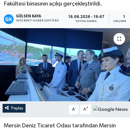
Fakültesi binasının açılışı gerçekleştirildi.
Magazin
GÜLSEN KAYA
16.06.2026 - 19:47
1 D
İNTERNET HABER EDITÖRÜ
YAYINLANMA
OKUNMA 
Mersin
Mersin Tarihi
Özel Haber
Politika
Resmi İlan
Sağlık
Paylaş
-
+
A
A
Spor
Mersin Deniz Ticaret Odası tarafından Mersin
Sürmanşet