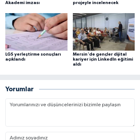
Akademi imzası
projeyle incelenecek
LGS yerleştirme sonuçları
Mersin'de gençler dijital
açıklandı
kariyer için LinkedIn eğitimi
aldı
Yorumlar