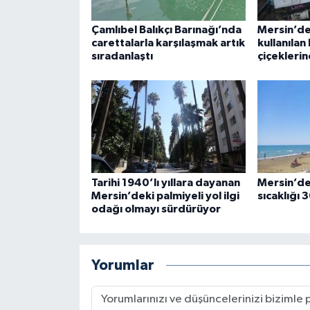
Çamlıbel Balıkçı Barınağı’nda
Mersin’de
carettalarla karşılaşmak artık
kullanılan
sıradanlaştı
çiçeklerin
Tarihi 1940’lı yıllara dayanan
Mersin’de
Mersin’deki palmiyeli yol ilgi
sıcaklığı 
odağı olmayı sürdürüyor
Yorumlar