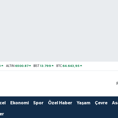
8
6500.87
13.799
64.643,95
ALTIN
BİST
BTC
cel
Ekonomi
Spor
Özel Haber
Yaşam
Çevre
As
er