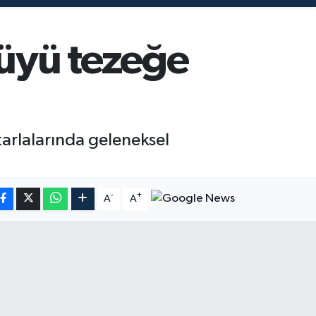
lüyü tezeğe
 tarlalarında geleneksel
-
+
A
A