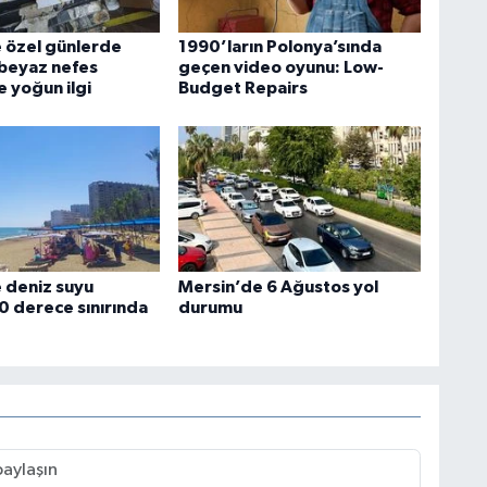
 özel günlerde
1990’ların Polonya’sında
 beyaz nefes
geçen video oyunu: Low-
e yoğun ilgi
Budget Repairs
 deniz suyu
Mersin’de 6 Ağustos yol
30 derece sınırında
durumu