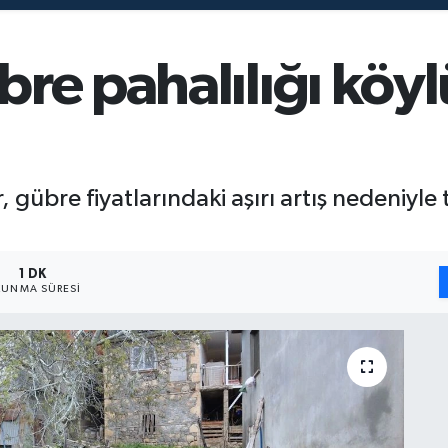
re pahalılığı köy
, gübre fiyatlarındaki aşırı artış nedeniyle
1 DK
UNMA SÜRESI