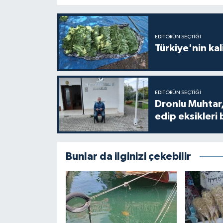
EDITÖRÜN SEÇTIĞI
Türkiye'nin kal
EDITÖRÜN SEÇTIĞI
Dronlu Muhtar,
edip eksikleri 
Bunlar da ilginizi çekebilir