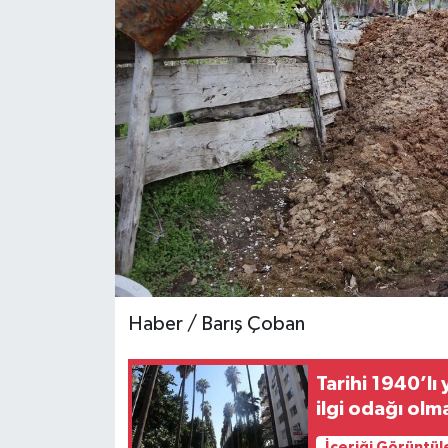
Teknoloji
Yaşam
Haber / Barış Çoban
Tarihi 1940’lı
ilgi odağı olm
İçeriği Görüntül