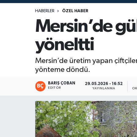
Magazin
HABERLER
ÖZEL HABER
Mersin’de güb
Mersin
yöneltti
Mersin Tarihi
Özel Haber
Mersin’de üretim yapan çiftçiler
yönteme döndü.
Politika
BARIŞ ÇOBAN
29.05.2026 - 16:52
EDITÖR
Resmi İlan
YAYINLANMA
OK
Sağlık
Spor
Sürmanşet