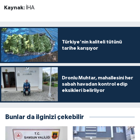
Kaynak:
İHA
Türkiye'nin kaliteli tütünü
tarihe karışıyor
Dronlu Muhtar, mahallesini her
sabah havadan kontrol edip
eksikleri belirliyor
Bunlar da ilginizi çekebilir