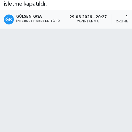
işletme kapatıldı.
Magazin
GÜLSEN KAYA
29.06.2026 - 20:27
1 D
İNTERNET HABER EDITÖRÜ
YAYINLANMA
OKUNMA 
Mersin
Mersin Tarihi
Özel Haber
Politika
Resmi İlan
Sağlık
Spor
Sürmanşet