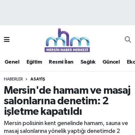
Asayiş
Mersin Hava Durumu
Çevre
Mersin Trafik Yoğunluk Haritası
Eğitim
Süper Lig Puan Durumu ve Fikstür
Genel
Eğitim
Resmi İlan
Sağlık
Güncel
Ek
Ekonomi
Tüm Manşetler
HABERLER
ASAYIŞ
Genel
Son Dakika Haberleri
Mersin'de hamam ve masaj
salonlarına denetim: 2
Güncel
Haber Arşivi
işletme kapatıldı
Haberde insan
Mersin polisinin kent genelinde hamam, sauna ve
Kültür - Sanat
masaj salonlarına yönelik yaptığı denetimde 2