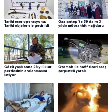
Tarihi eser operasyonu:
Gaziantep'te 59 daire 3
Tarihi objeler ele geçirildi
yıldır müteahhit mağduru
Gözü yaşlı anne 28 yıllık sır
Otomobille hafif ticari araç
perdesinin aralanmasını
çarpıştı:8 yaralı
istiyor