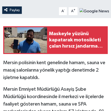
Paylaş
-
+
A
A
Teknoloji
Yaşam
Maskeyle yüzünü
kapatarak motosikleti
çalan hırsız jandarma
ekiplerinden kaçamadı
Mersin polisinin kent genelinde hamam, sauna ve
masaj salonlarına yönelik yaptığı denetimde 2
işletme kapatıldı.
Mersin Emniyet Müdürlüğü Asayiş Şube
Müdürlüğü koordinesinde il merkezi ve ilçelerde
faaliyet gösteren hamam, sauna ve SPA