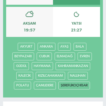
Teknoloji
Yaşam
AKŞAM
YATSI
19:57
21:27
AKYURT
ANKARA
AYAŞ
BALA
BEYPAZARI
CUBUK
ELMADAĞ
EVREN
GÜDÜL
HAYMANA
KAHRAMANKAZAN
KALECİK
KIZILCAHAMAM
NALLIHAN
POLATLI
ÇAMLIDERE
ŞEREFLİKOÇHİSAR