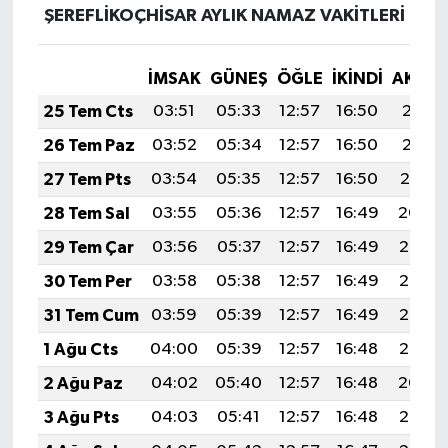
ŞEREFLİKOÇHİSAR AYLIK NAMAZ VAKITLERI
İMSAK
GÜNEŞ
ÖĞLE
İKINDI
AKŞA
25 Tem Cts
03:51
05:33
12:57
16:50
20:11
26 Tem Paz
03:52
05:34
12:57
16:50
20:11
27 Tem Pts
03:54
05:35
12:57
16:50
20:10
28 Tem Sal
03:55
05:36
12:57
16:49
20:09
29 Tem Çar
03:56
05:37
12:57
16:49
20:08
30 Tem Per
03:58
05:38
12:57
16:49
20:07
31 Tem Cum
03:59
05:39
12:57
16:49
20:06
1 Ağu Cts
04:00
05:39
12:57
16:48
20:05
2 Ağu Paz
04:02
05:40
12:57
16:48
20:04
3 Ağu Pts
04:03
05:41
12:57
16:48
20:03