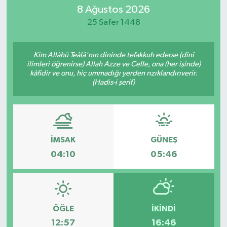
8 Ağustos 2026
Magazin
25 Safer 1448
Mersin
Kim Allâhü Teâlâ'nın dininde tefakkuh ederse (dînî
ilimleri öğrenirse) Allah Azze ve Celle, ona (her işinde)
Mersin Tarihi
kâfidir ve onu, hiç ummadığı yerden rızıklandırıverir.
(Hadis-i şerif)
Özel Haber
Politika
İMSAK
GÜNEŞ
Resmi İlan
04:10
05:46
Sağlık
Spor
ÖĞLE
İKINDI
12:57
16:46
Sürmanşet