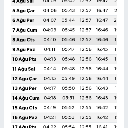
4 Ağu Sal
04:05
05:42
12:57
16:47
20:02
5 Ağu Çar
04:06
05:43
12:57
16:47
20:01
6 Ağu Per
04:07
05:44
12:57
16:47
20:00
7 Ağu Cum
04:09
05:45
12:57
16:46
19:59
8 Ağu Cts
04:10
05:46
12:57
16:46
19:57
9 Ağu Paz
04:11
05:47
12:56
16:45
19:56
10 Ağu Pts
04:13
05:48
12:56
16:45
19:55
11 Ağu Sal
04:14
05:48
12:56
16:44
19:54
12 Ağu Çar
04:15
05:49
12:56
16:44
19:53
13 Ağu Per
04:17
05:50
12:56
16:43
19:51
14 Ağu Cum
04:18
05:51
12:56
16:43
19:50
15 Ağu Cts
04:19
05:52
12:55
16:42
19:49
16 Ağu Paz
04:21
05:53
12:55
16:42
19:48
17 Ağu Pts
04:22
05:54
12:55
16:41
19:46