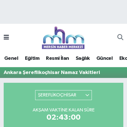
Asayiş
Mersin Hava Durumu
Çevre
Mersin Trafik Yoğunluk Haritası
Eğitim
Süper Lig Puan Durumu ve Fikstür
Genel
Eğitim
Resmi İlan
Sağlık
Güncel
Ek
Ekonomi
Tüm Manşetler
Ankara Şereflikoçhisar Namaz Vakitleri
Genel
Son Dakika Haberleri
Güncel
Haber Arşivi
ŞEREFLİKOÇHİSAR
Haberde insan
AKŞAM VAKTINE KALAN SÜRE
02:43:00
Kültür - Sanat