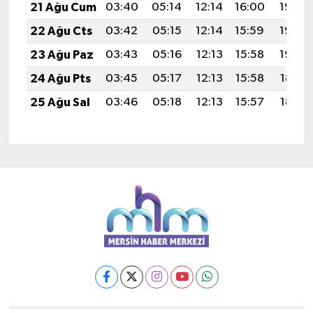
21 Ağu Cum
03:40
05:14
12:14
16:00
19:03
22 Ağu Cts
03:42
05:15
12:14
15:59
19:02
23 Ağu Paz
03:43
05:16
12:13
15:58
19:00
24 Ağu Pts
03:45
05:17
12:13
15:58
18:59
25 Ağu Sal
03:46
05:18
12:13
15:57
18:57