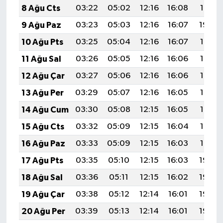
8 Ağu Cts
03:22
05:02
12:16
16:08
19:21
9 Ağu Paz
03:23
05:03
12:16
16:07
19:20
10 Ağu Pts
03:25
05:04
12:16
16:07
19:18
11 Ağu Sal
03:26
05:05
12:16
16:06
19:17
12 Ağu Çar
03:27
05:06
12:16
16:06
19:16
13 Ağu Per
03:29
05:07
12:16
16:05
19:15
14 Ağu Cum
03:30
05:08
12:15
16:05
19:13
15 Ağu Cts
03:32
05:09
12:15
16:04
19:12
16 Ağu Paz
03:33
05:09
12:15
16:03
19:10
17 Ağu Pts
03:35
05:10
12:15
16:03
19:09
18 Ağu Sal
03:36
05:11
12:15
16:02
19:08
19 Ağu Çar
03:38
05:12
12:14
16:01
19:06
20 Ağu Per
03:39
05:13
12:14
16:01
19:05