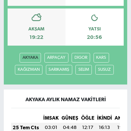
Teknoloji
Yaşam
AKŞAM
YATSI
19:22
20:56
AKYAKA
ARPAÇAY
DİGOR
KARS
KAĞIZMAN
SARIKAMIŞ
SELİM
SUSUZ
AKYAKA AYLIK NAMAZ VAKITLERI
İMSAK
GÜNEŞ
ÖĞLE
İKINDI
AKŞA
25 Tem Cts
03:01
04:48
12:17
16:13
19:36