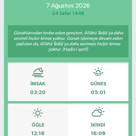
7 Ağustos 2026
Magazin
24 Safer 1448
Mersin
Günahlarından tevbe eden gençten, Allâhü Teâlâ'ya daha
sevimli hiçbir kimse yoktur. Günah işlemeye devam eden
Mersin Tarihi
yaşlıdan da, Allâhü Teâlâ'ya daha sevimsiz hiçbir kimse
yoktur. (Hadis-i şerif)
Özel Haber
Politika
İMSAK
GÜNEŞ
Resmi İlan
03:20
05:01
Sağlık
Spor
ÖĞLE
İKINDI
12:16
16:08
Sürmanşet