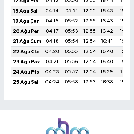
17 Ağu Pts
04:12
05:50
12:55
16:44
19:51
18 Ağu Sal
04:14
05:51
12:55
16:43
19:50
19 Ağu Çar
04:15
05:52
12:55
16:43
19:48
20 Ağu Per
04:17
05:53
12:55
16:42
19:47
21 Ağu Cum
04:18
05:54
12:54
16:41
19:45
22 Ağu Cts
04:20
05:55
12:54
16:40
19:44
23 Ağu Paz
04:21
05:56
12:54
16:40
19:42
24 Ağu Pts
04:23
05:57
12:54
16:39
19:41
25 Ağu Sal
04:24
05:58
12:53
16:38
19:39