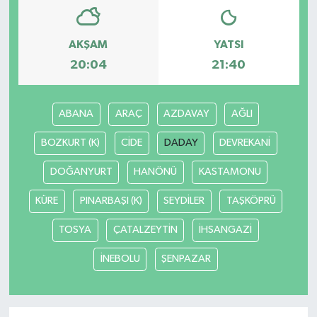
Teknoloji
AKŞAM
YATSI
20:04
21:40
Yaşam
ABANA
ARAÇ
AZDAVAY
AĞLI
BOZKURT (K)
CİDE
DADAY
DEVREKANİ
DOĞANYURT
HANÖNÜ
KASTAMONU
KÜRE
PINARBAŞI (K)
SEYDİLER
TAŞKÖPRÜ
TOSYA
ÇATALZEYTİN
İHSANGAZİ
İNEBOLU
ŞENPAZAR