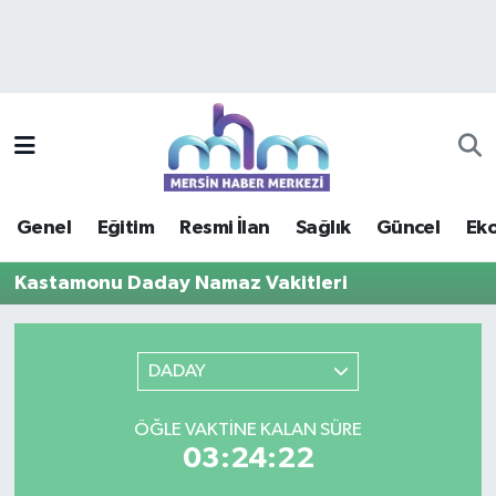
Asayiş
Mersin Hava Durumu
Çevre
Mersin Trafik Yoğunluk Haritası
Eğitim
Süper Lig Puan Durumu ve Fikstür
Genel
Eğitim
Resmi İlan
Sağlık
Güncel
Ek
Ekonomi
Tüm Manşetler
Kastamonu Daday Namaz Vakitleri
Genel
Son Dakika Haberleri
Güncel
Haber Arşivi
DADAY
Haberde insan
ÖĞLE VAKTINE KALAN SÜRE
03:24:22
Kültür - Sanat