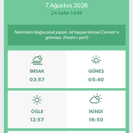
7 Ağustos 2026
Magazin
24 Safer 1448
Mersin
Nemmâm (koğuculuk yapan, laf taşıyan kimse) Cennet'e
giremez. (Hadis-i şerif)
Mersin Tarihi
Özel Haber
Politika
İMSAK
GÜNEŞ
03:57
05:40
Resmi İlan
Sağlık
ÖĞLE
İKINDI
Spor
12:57
16:50
Sürmanşet