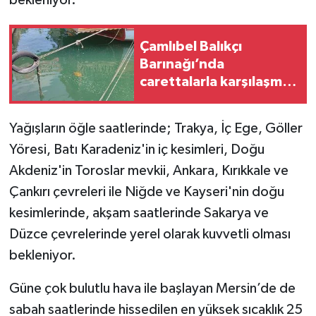
bekleniyor.
Teknoloji
Çamlıbel Balıkçı
Barınağı’nda
Yaşam
carettalarla karşılaşmak
artık sıradanlaştı
Yağışların öğle saatlerinde; Trakya, İç Ege, Göller
Yöresi, Batı Karadeniz'in iç kesimleri, Doğu
Akdeniz'in Toroslar mevkii, Ankara, Kırıkkale ve
Çankırı çevreleri ile Niğde ve Kayseri'nin doğu
kesimlerinde, akşam saatlerinde Sakarya ve
Düzce çevrelerinde yerel olarak kuvvetli olması
bekleniyor.
Güne çok bulutlu hava ile başlayan Mersin’de de
sabah saatlerinde hissedilen en yüksek sıcaklık 25