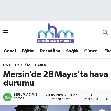
Asayiş
Mersin Hava Durumu
Çevre
Mersin Trafik Yoğunluk Haritası
Eğitim
Süper Lig Puan Durumu ve Fikstür
Genel
Eğitim
Resmi İlan
Sağlık
Güncel
Ek
Ekonomi
Tüm Manşetler
HABERLER
ÖZEL HABER
Genel
Son Dakika Haberleri
Mersin’de 28 Mayıs’ta hava
durumu
Güncel
Haber Arşivi
Haberde insan
BEGÜM ACIMIŞ
28.05.2026 - 08:27
1
EDITÖR
YAYINLANMA
PAYLAŞIM
OK
Kültür - Sanat