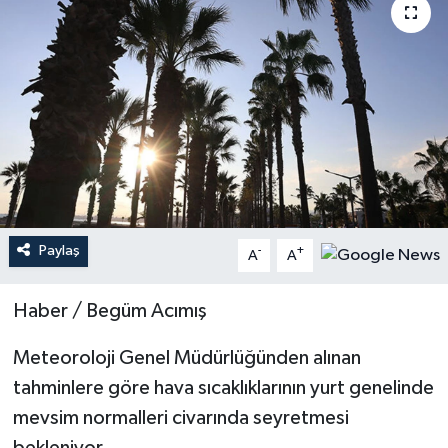
Magazin
Mersin
Mersin Tarihi
Özel Haber
Politika
Paylaş
-
+
A
A
Resmi İlan
Haber / Begüm Acımış
Sağlık
Meteoroloji Genel Müdürlüğünden alınan
tahminlere göre hava sıcaklıklarının yurt genelinde
Spor
mevsim normalleri civarında seyretmesi
Sürmanşet