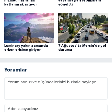
hizmet masrafları
vatandaşları replikalara
katlanarak artıyor
yöneltti
Luminary yakın zamanda
7 Ağustos’ta Mersin’de yol
erken erişime giriyor
durumu
Yorumlar