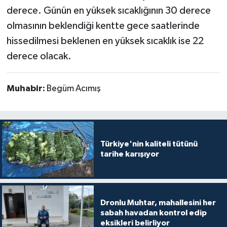
derece. Günün en yüksek sıcaklığının 30 derece
olmasının beklendiği kentte gece saatlerinde
hissedilmesi beklenen en yüksek sıcaklık ise 22
derece olacak.
Muhabir:
Begüm Acımış
Türkiye'nin kaliteli tütünü
tarihe karışıyor
Dronlu Muhtar, mahallesini her
sabah havadan kontrol edip
eksikleri belirliyor