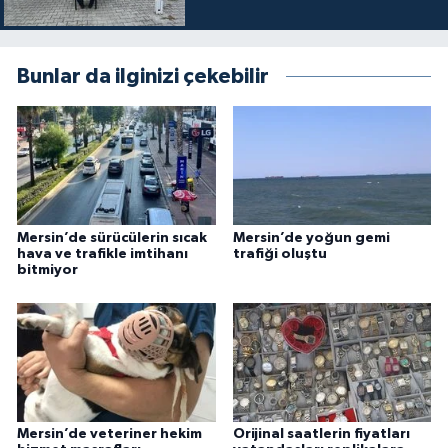
Bunlar da ilginizi çekebilir
Mersin’de sürücülerin sıcak
Mersin’de yoğun gemi
hava ve trafikle imtihanı
trafiği oluştu
bitmiyor
Mersin’de veteriner hekim
Orijinal saatlerin fiyatları