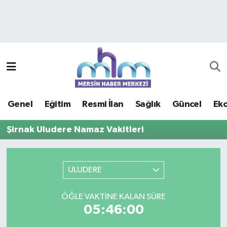
Asayiş
Mersin Hava Durumu
Çevre
Mersin Trafik Yoğunluk Haritası
Eğitim
Süper Lig Puan Durumu ve Fikstür
Genel
Eğitim
Resmi İlan
Sağlık
Güncel
Ek
Ekonomi
Tüm Manşetler
Şirnak Uludere Namaz Vakitleri
Genel
Son Dakika Haberleri
Güncel
Haber Arşivi
ULUDERE
Haberde insan
ÖĞLE VAKTINE KALAN SÜRE
05:46:00
Kültür - Sanat