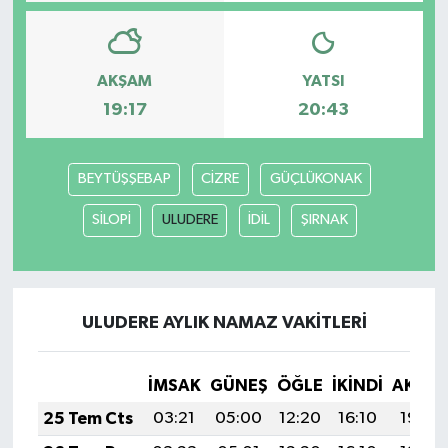
Teknoloji
AKŞAM
YATSI
Yaşam
19:17
20:43
BEYTÜŞŞEBAP
CİZRE
GÜÇLÜKONAK
SİLOPİ
ULUDERE
İDİL
ŞIRNAK
ULUDERE AYLIK NAMAZ VAKITLERI
İMSAK
GÜNEŞ
ÖĞLE
İKINDI
AKŞA
25 Tem Cts
03:21
05:00
12:20
16:10
19:30