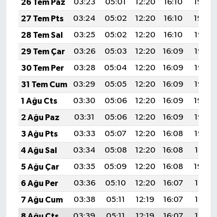
26 Tem Paz
03:23
05:01
12:20
16:10
19:30
27 Tem Pts
03:24
05:02
12:20
16:10
19:29
28 Tem Sal
03:25
05:02
12:20
16:10
19:28
29 Tem Çar
03:26
05:03
12:20
16:09
19:27
30 Tem Per
03:28
05:04
12:20
16:09
19:26
31 Tem Cum
03:29
05:05
12:20
16:09
19:25
1 Ağu Cts
03:30
05:06
12:20
16:09
19:24
2 Ağu Paz
03:31
05:06
12:20
16:09
19:23
3 Ağu Pts
03:33
05:07
12:20
16:08
19:22
4 Ağu Sal
03:34
05:08
12:20
16:08
19:21
5 Ağu Çar
03:35
05:09
12:20
16:08
19:20
6 Ağu Per
03:36
05:10
12:20
16:07
19:19
7 Ağu Cum
03:38
05:11
12:19
16:07
19:18
8 Ağu Cts
03:39
05:11
12:19
16:07
19:17