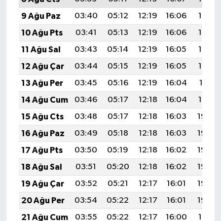
9 Ağu Paz
03:40
05:12
12:19
16:06
19:16
10 Ağu Pts
03:41
05:13
12:19
16:06
19:15
11 Ağu Sal
03:43
05:14
12:19
16:05
19:14
12 Ağu Çar
03:44
05:15
12:19
16:05
19:13
13 Ağu Per
03:45
05:16
12:19
16:04
19:11
14 Ağu Cum
03:46
05:17
12:18
16:04
19:10
15 Ağu Cts
03:48
05:17
12:18
16:03
19:09
16 Ağu Paz
03:49
05:18
12:18
16:03
19:08
17 Ağu Pts
03:50
05:19
12:18
16:02
19:06
18 Ağu Sal
03:51
05:20
12:18
16:02
19:05
19 Ağu Çar
03:52
05:21
12:17
16:01
19:04
20 Ağu Per
03:54
05:22
12:17
16:01
19:03
21 Ağu Cum
03:55
05:22
12:17
16:00
19:01