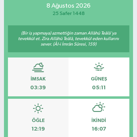
8 Ağustos 2026
Magazin
25 Safer 1448
Mersin
(Bir iş yapmaya) azmettiğin zaman Allâhü Teâlâ'ya
tevekkül et. Zira Allâhü Teâlâ, tevekkül eden kullarını
Mersin Tarihi
sever. (Âl-i İmrân Sûresi, 159)
Özel Haber
Politika
İMSAK
GÜNEŞ
03:39
05:11
Resmi İlan
Sağlık
Spor
ÖĞLE
İKINDI
12:19
16:07
Sürmanşet