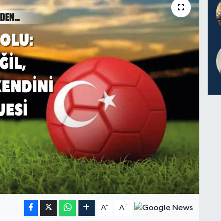
-
+
A
A