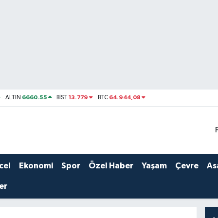
6660.55
13.779
64.944,08
ALTIN
BİST
BTC
cel
Ekonomi
Spor
Özel Haber
Yaşam
Çevre
As
er