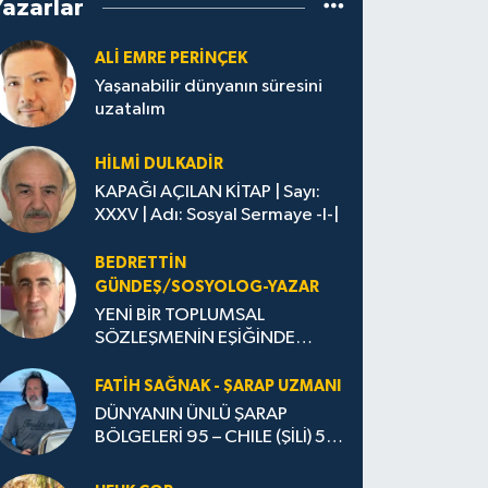
Yazarlar
ALİ EMRE PERİNÇEK
Yaşanabilir dünyanın süresini
uzatalım
HİLMİ DULKADİR
KAPAĞI AÇILAN KİTAP | Sayı:
XXXV | Adı: Sosyal Sermaye -I-|
BEDRETTIN
GÜNDEŞ/SOSYOLOG-YAZAR
YENİ BİR TOPLUMSAL
SÖZLEŞMENİN EŞİĞİNDE…
FATIH SAĞNAK - ŞARAP UZMANI
DÜNYANIN ÜNLÜ ŞARAP
BÖLGELERİ 95 – CHILE (ŞİLİ) 5 -
ŞARAP YASALARI