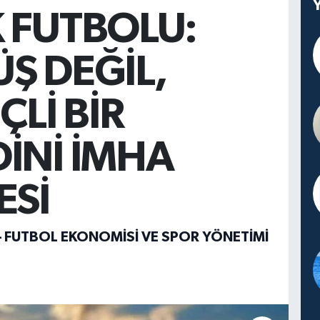
 FUTBOLU:
Ş DEĞİL,
ÇLİ BİR
İNİ İMHA
ESİ
– FUTBOL EKONOMISI VE SPOR YÖNETIMI