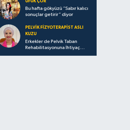
UFUK ÇOR
Bu hafta gökyüzü “Sabır kalıcı
sonuçlar getirir” diyor
PELVIK FIZYOTERAPIST ASLI
KUZU
Erkekler de Pelvik Taban
Rehabilitasyonuna İhtiyaç
Duyar mı?