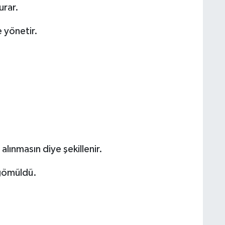
rar.
 yönetir.
lınmasın diye şekillenir.
 gömüldü.