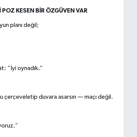
İ POZ KESEN BİR ÖZGÜVEN VAR
un planı değil;
t: “İyi oynadık.”
 çerçeveletip duvara asarsın — maçı değil.
yoruz.”