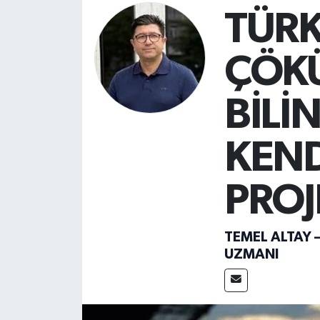
TÜRK
Magazin
ÇÖKÜ
Mersin
Mersin Tarihi
BİLİN
Özel Haber
KEND
Politika
PROJ
Resmi İlan
TEMEL ALTAY 
Sağlık
UZMANI
Spor
Sürmanşet