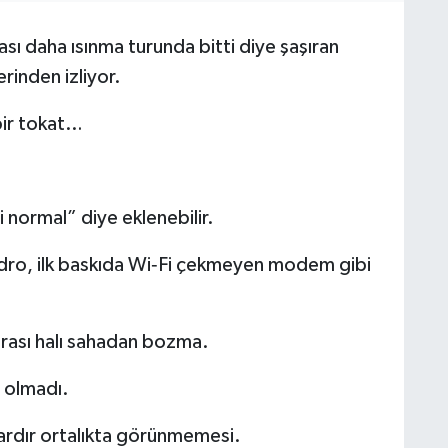
ı daha ısınma turunda bitti diye şaşıran
erinden izliyor.
bir tokat…
 normal” diye eklenebilir.
adro, ilk baskıda Wi‑Fi çekmeyen modem gibi
arası halı sahadan bozma.
 olmadı.
lardır ortalıkta görünmemesi.