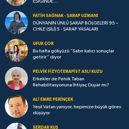
EŞİĞİNDE…
FATIH SAĞNAK - ŞARAP UZMANI
DÜNYANIN ÜNLÜ ŞARAP BÖLGELERİ 95 –
CHILE (ŞİLİ) 5 - ŞARAP YASALARI
UFUK ÇOR
Bu hafta gökyüzü “Sabır kalıcı sonuçlar
getirir” diyor
PELVIK FIZYOTERAPIST ASLI KUZU
Erkekler de Pelvik Taban
Rehabilitasyonuna İhtiyaç Duyar mı?
ALİ EMRE PERİNÇEK
Yeşil Vatan yanıyor, hepimize büyük görev
düşüyor
SERDAR KUŞ