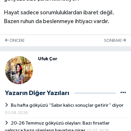
Hayat sadece sorumluluklardan ibaret değil.
Bazen ruhun da beslenmeye ihtiyacı vardır.
ÖNCEKI
SONRAKI
Ufuk Çor
Yazarın Diğer Yazıları
Bu hafta gökyüzü “Sabır kalıcı sonuçlar getirir” diyor
03.08.2026
20-26 Temmuz gökyüzü olayları: Bazı fırsatlar
yalnızca hazır olanların hayatına girer
22.07.2026