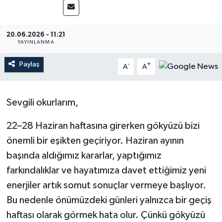
Magazin
20.06.2026 - 11:21
Mersin
YAYINLANMA
Paylaş
-
+
A
A
Mersin Tarihi
Özel Haber
Sevgili okurlarım,
Politika
22–28 Haziran haftasına girerken gökyüzü bizi
önemli bir eşikten geçiriyor. Haziran ayının
Resmi İlan
başında aldığımız kararlar, yaptığımız
Sağlık
farkındalıklar ve hayatımıza davet ettiğimiz yeni
enerjiler artık somut sonuçlar vermeye başlıyor.
Spor
Bu nedenle önümüzdeki günleri yalnızca bir geçiş
haftası olarak görmek hata olur. Çünkü gökyüzü
Sürmanşet