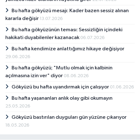
Bu hafta gökyüzü mesajı: Kader bazen sessiz alınan
kararla değişir
13.07.2026
Bu hafta gökyüzünün teması: Sessizliğin içindeki
hakikati duyabilenler kazanacak
06.07.2026
Bu hafta kendimize anlattığımız hikaye değişiyor
29.06.2026
Bu hafta gökyüzü; "Mutlu olmak için kalbinin
açılmasına izin ver" diyor
08.06.2026
Gökyüzü bu hafta uyandırmak için çalışıyor
01.06.2026
Bu hafta yaşananları anlık olay gibi okumayın
25.05.2026
Gökyüzü bastırılan duyguları gün yüzüne çıkarıyor
18.05.2026