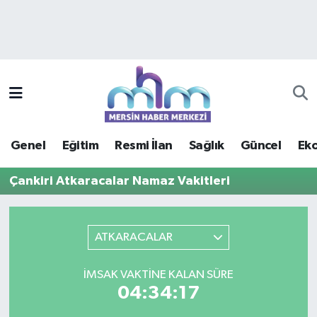
Asayiş
Mersin Hava Durumu
Çevre
Mersin Trafik Yoğunluk Haritası
Eğitim
Süper Lig Puan Durumu ve Fikstür
Genel
Eğitim
Resmi İlan
Sağlık
Güncel
Ek
Ekonomi
Tüm Manşetler
Çankiri Atkaracalar Namaz Vakitleri
Genel
Son Dakika Haberleri
Güncel
Haber Arşivi
ATKARACALAR
Haberde insan
İMSAK VAKTINE KALAN SÜRE
04:34:17
Kültür - Sanat