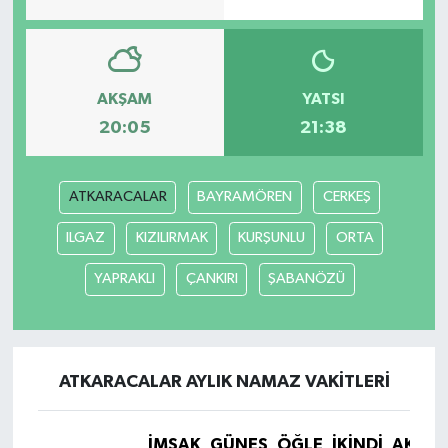
Teknoloji
Yaşam
AKŞAM
YATSI
20:05
21:38
ATKARACALAR
BAYRAMÖREN
CERKEŞ
ILGAZ
KIZILIRMAK
KURŞUNLU
ORTA
YAPRAKLI
ÇANKIRI
ŞABANÖZÜ
ATKARACALAR AYLIK NAMAZ VAKITLERI
İMSAK
GÜNEŞ
ÖĞLE
İKINDI
AKŞA