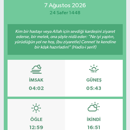
7 Ağustos 2026
Magazin
24 Safer 1448
Mersin
Kim bir hastayı veya Allah için sevdiği kardeşini ziyaret
ederse, bir melek, ona şöyle nidâ eder: "Ne iyi yaptın,
Mersin Tarihi
yürüdüğün yol ne hoş, (bu ziyaretle) Cennet'te kendine
bir köşk hazırladın!" (Hadis-i şerif)
Özel Haber
Politika
İMSAK
GÜNEŞ
Resmi İlan
04:02
05:43
Sağlık
Spor
ÖĞLE
İKINDI
12:59
16:51
Sürmanşet