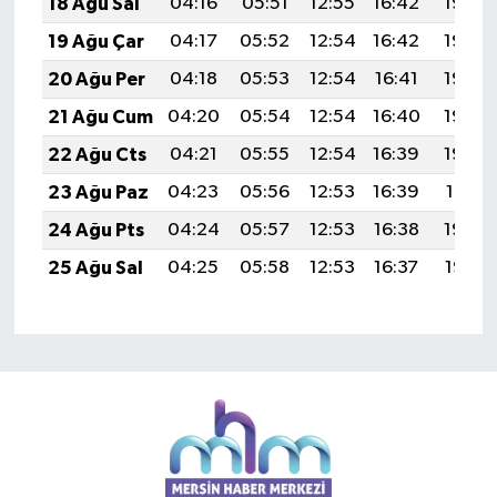
18 Ağu Sal
04:16
05:51
12:55
16:42
19:48
19 Ağu Çar
04:17
05:52
12:54
16:42
19:46
20 Ağu Per
04:18
05:53
12:54
16:41
19:45
21 Ağu Cum
04:20
05:54
12:54
16:40
19:44
22 Ağu Cts
04:21
05:55
12:54
16:39
19:42
23 Ağu Paz
04:23
05:56
12:53
16:39
19:41
24 Ağu Pts
04:24
05:57
12:53
16:38
19:39
25 Ağu Sal
04:25
05:58
12:53
16:37
19:37