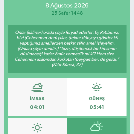
8 Ağustos 2026
Magazin
25 Safer 1448
Mersin
Onlar (kâfirler) orada şöyle feryad ederler: Ey Rabbimiz,
bizi (Cehennem'den) çıkar, (tekrar dünyaya gönder ki)
Mersin Tarihi
yaptığımız amellerden başka; sâlih amel işleyelim.
(Onlara şöyle denilir:) "Size, düşünecek bir kimsenin
düşüneceği kadar ömür vermedik mi ki? Hem size
Özel Haber
Cehennem azâbından korkutan (peygamber) de geldi."
(Fâtır Sûresi, 37)
Politika
Resmi İlan
İMSAK
GÜNEŞ
Sağlık
04:01
05:41
Spor
Sürmanşet