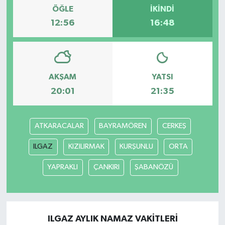
ÖĞLE
İKINDI
12:56
16:48
Teknoloji
Yaşam
AKŞAM
YATSI
20:01
21:35
ATKARACALAR
BAYRAMÖREN
CERKEŞ
ILGAZ
KIZILIRMAK
KURŞUNLU
ORTA
YAPRAKLI
ÇANKIRI
ŞABANÖZÜ
ILGAZ AYLIK NAMAZ VAKITLERI