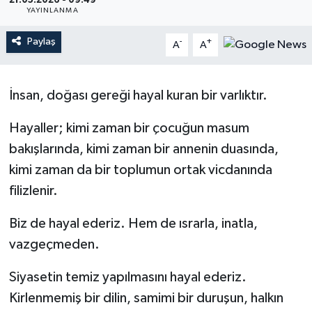
21.05.2026 - 09:49
YAYINLANMA
Magazin
Paylaş
-
+
A
A
Mersin
İnsan, doğası gereği hayal kuran bir varlıktır.
Mersin Tarihi
Hayaller; kimi zaman bir çocuğun masum
Özel Haber
bakışlarında, kimi zaman bir annenin duasında,
Politika
kimi zaman da bir toplumun ortak vicdanında
filizlenir.
Resmi İlan
Biz de hayal ederiz. Hem de ısrarla, inatla,
Sağlık
vazgeçmeden.
Spor
Siyasetin temiz yapılmasını hayal ederiz.
Kirlenmemiş bir dilin, samimi bir duruşun, halkın
Sürmanşet