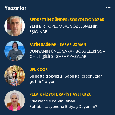
Yazarlar
BEDRETTIN GÜNDEŞ/SOSYOLOG-YAZAR
YENİ BİR TOPLUMSAL SÖZLEŞMENİN
EŞİĞİNDE…
FATIH SAĞNAK - ŞARAP UZMANI
DÜNYANIN ÜNLÜ ŞARAP BÖLGELERİ 95 –
CHILE (ŞİLİ) 5 - ŞARAP YASALARI
UFUK ÇOR
Bu hafta gökyüzü “Sabır kalıcı sonuçlar
getirir” diyor
PELVIK FIZYOTERAPIST ASLI KUZU
Erkekler de Pelvik Taban
Rehabilitasyonuna İhtiyaç Duyar mı?