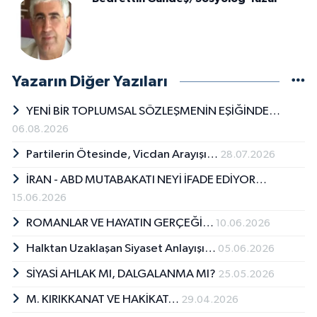
Yazarın Diğer Yazıları
YENİ BİR TOPLUMSAL SÖZLEŞMENİN EŞİĞİNDE…
06.08.2026
Partilerin Ötesinde, Vicdan Arayışı…
28.07.2026
İRAN - ABD MUTABAKATI NEYİ İFADE EDİYOR…
15.06.2026
ROMANLAR VE HAYATIN GERÇEĞİ…
10.06.2026
Halktan Uzaklaşan Siyaset Anlayışı…
05.06.2026
SİYASİ AHLAK MI, DALGALANMA MI?
25.05.2026
M. KIRIKKANAT VE HAKİKAT…
29.04.2026