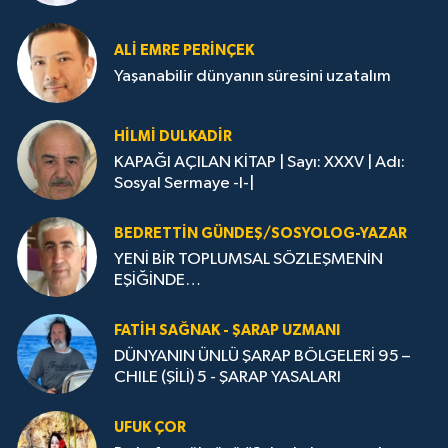
ALİ EMRE PERİNÇEK
Yaşanabilir dünyanın süresini uzatalım
HİLMİ DULKADİR
KAPAĞI AÇILAN KİTAP | Sayı: XXXV | Adı:
Sosyal Sermaye -I-|
BEDRETTIN GÜNDEŞ/SOSYOLOG-YAZAR
YENİ BİR TOPLUMSAL SÖZLEŞMENİN
EŞİĞİNDE…
FATIH SAĞNAK - ŞARAP UZMANI
DÜNYANIN ÜNLÜ ŞARAP BÖLGELERİ 95 –
CHILE (ŞİLİ) 5 - ŞARAP YASALARI
UFUK ÇOR