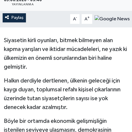
05.06.2026 - 09:46
YAYINLANMA
Magazin
Paylaş
-
+
A
A
Mersin
Siyasetin kirli oyunları, bitmek bilmeyen alan
Mersin Tarihi
kapma yarışları ve iktidar mücadeleleri, ne yazık ki
Özel Haber
ülkemizin en önemli sorunlarından biri haline
gelmiştir.
Politika
Halkın derdiyle dertlenen, ülkenin geleceği için
Resmi İlan
kaygı duyan, toplumsal refahı kişisel çıkarlarının
üzerinde tutan siyasetçilerin sayısı ise yok
Sağlık
denecek kadar azalmıştır.
Spor
Böyle bir ortamda ekonomik gelişmişliğin
istenilen seviyeye ulaşmasını, demokrasinin
Sürmanşet