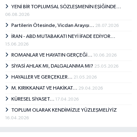
YENİ BİR TOPLUMSAL SÖZLEŞMENİN EŞİĞİNDE…
06.08.2026
Partilerin Ötesinde, Vicdan Arayışı…
28.07.2026
İRAN - ABD MUTABAKATI NEYİ İFADE EDİYOR…
15.06.2026
ROMANLAR VE HAYATIN GERÇEĞİ…
10.06.2026
SİYASİ AHLAK MI, DALGALANMA MI?
25.05.2026
HAYALLER VE GERÇEKLER…
21.05.2026
M. KIRIKKANAT VE HAKİKAT…
29.04.2026
KÜRESEL SİYASET…
17.04.2026
TOPLUM OLARAK KENDİMİZLE YÜZLEŞMELİYİZ
16.04.2026