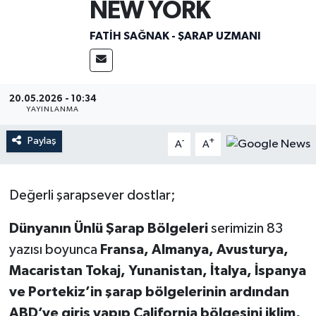
NEW YORK
Magazin
FATIH SAĞNAK - ŞARAP UZMANI
Mersin
Mersin Tarihi
20.05.2026 - 10:34
YAYINLANMA
Özel Haber
Paylaş
-
+
A
A
Politika
Değerli şarapsever dostlar;
Resmi İlan
Dünyanın Ünlü Şarap Bölgeleri
serimizin 83
Sağlık
yazısı boyunca
Fransa, Almanya, Avusturya,
Macaristan Tokaj, Yunanistan, İtalya, İspanya
Spor
ve Portekiz’in şarap bölgelerinin ardından
ABD’ye giriş yapıp California bölgesini iklim,
Sürmanşet