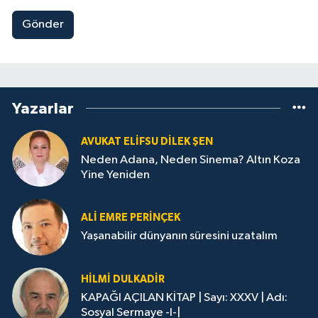
Gönder
Yazarlar
AVUKAT ELIFSU DILEK ŞEN
Neden Adana, Neden Sinema? Altın Koza
Yine Yeniden
ALİ EMRE PERİNÇEK
Yaşanabilir dünyanın süresini uzatalım
HİLMİ DULKADİR
KAPAĞI AÇILAN KİTAP | Sayı: XXXV | Adı:
Sosyal Sermaye -I-|