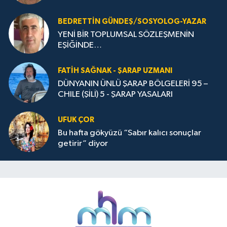
BEDRETTIN GÜNDEŞ/SOSYOLOG-YAZAR
YENİ BİR TOPLUMSAL SÖZLEŞMENİN
EŞİĞİNDE…
FATIH SAĞNAK - ŞARAP UZMANI
DÜNYANIN ÜNLÜ ŞARAP BÖLGELERİ 95 –
CHILE (ŞİLİ) 5 - ŞARAP YASALARI
UFUK ÇOR
Bu hafta gökyüzü “Sabır kalıcı sonuçlar
getirir” diyor