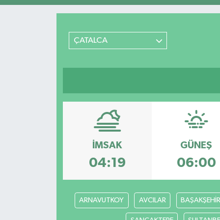
Magazin
ÇATALCA
Mersin
Mersin Tarihi
Özel Haber
Politika
Resmi İlan
İMSAK
GÜNEŞ
04:19
06:00
Sağlık
Spor
ARNAVUTKOY
AVCILAR
BAŞAKŞEHİ
Sürmanşet