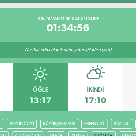
İKINDI VAKTINE KALAN SÜRE
01:34:56
Nasihat edici olarak ölüm yeter. (Hadis-i şerif)
ÖĞLE
İKINDI
13:17
17:10
R
BEYLİKDÜZÜ
BÜYÜKÇEKMECE
ESENYURT
KARTAL