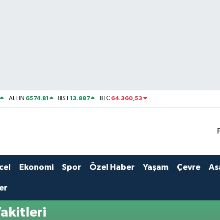
6574.81
13.887
64.360,53
ALTIN
BİST
BTC
cel
Ekonomi
Spor
Özel Haber
Yaşam
Çevre
As
er
akitleri