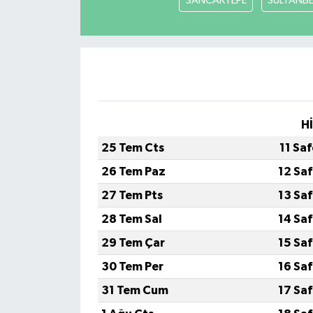
SANCAKTEPE
SULTANBE
Teknoloji
Yaşam
H
25 Tem Cts
11 Sa
26 Tem Paz
12 Sa
27 Tem Pts
13 Sa
28 Tem Sal
14 Sa
29 Tem Çar
15 Sa
30 Tem Per
16 Sa
31 Tem Cum
17 Sa