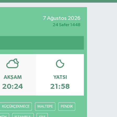
7 Ağustos 2026
24 Safer 1448
AKŞAM
YATSI
20:24
21:58
KÜÇÜKÇEKMECE
MALTEPE
PENDİK