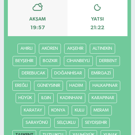
Teknoloji
AKŞAM
YATSI
19:57
21:22
Yaşam
AHIRLI
AKÖREN
AKŞEHİR
ALTINEKİN
BEYŞEHİR
BOZKIR
CİHANBEYLİ
DERBENT
DEREBUCAK
DOĞANHİSAR
EMİRGAZİ
EREĞLİ
GÜNEYSINIR
HADİM
HALKAPINAR
HÜYÜK
ILGIN
KADINHANI
KARAPINAR
KARATAY
KONYA
KULU
MERAM
SARAYÖNÜ
SELÇUKLU
SEYDİŞEHİR
TAŞKENT
TUZLUKÇU
YALIHÜYÜK
YUNAK