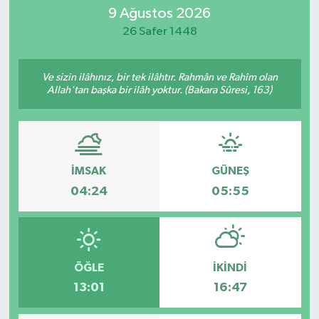
9 Ağustos 2026
Magazin
26 Safer 1448
Mersin
Ve sizin ilâhınız, bir tek ilâhtır. Rahmân ve Rahîm olan
Allah'tan başka bir ilâh yoktur. (Bakara Sûresi, 163)
Mersin Tarihi
Özel Haber
Politika
İMSAK
GÜNEŞ
04:24
05:55
Resmi İlan
Sağlık
ÖĞLE
İKINDI
Spor
13:01
16:47
Sürmanşet