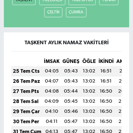
ÇELTİK
ÇUMRA
TAŞKENT AYLIK NAMAZ VAKITLERI
İMSAK
GÜNEŞ
ÖĞLE
İKINDI
AKŞA
25 Tem Cts
04:05
05:43
13:02
16:51
20:11
26 Tem Paz
04:07
05:43
13:02
16:51
20:10
27 Tem Pts
04:08
05:44
13:02
16:50
20:09
28 Tem Sal
04:09
05:45
13:02
16:50
20:08
29 Tem Çar
04:10
05:46
13:02
16:50
20:07
30 Tem Per
04:11
05:47
13:02
16:50
20:07
31 Tem Cum
04:13
05:47
13:02
16:50
20:06