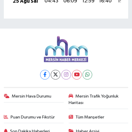
25 Ağu Sal
04:43
06:09
12:59
16:40
19:39
Mersin Hava Durumu
Mersin Trafik Yoğunluk
Haritası
Puan Durumu ve Fikstür
Tüm Manşetler
Son Dakika Haberleri
Haber Arşivi