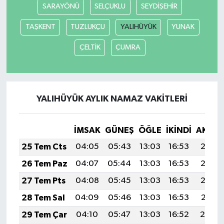
SARAYÖNÜ
SELÇUKLU
SEYDİŞEHİR
TAŞKENT
TUZLUKÇU
YALIHÜYÜK
YUNAK
ÇELTİK
ÇUMRA
YALIHÜYÜK AYLIK NAMAZ VAKITLERI
İMSAK
GÜNEŞ
ÖĞLE
İKINDI
AKŞA
25 Tem Cts
04:05
05:43
13:03
16:53
20:13
26 Tem Paz
04:07
05:44
13:03
16:53
20:12
27 Tem Pts
04:08
05:45
13:03
16:53
20:12
28 Tem Sal
04:09
05:46
13:03
16:53
20:11
29 Tem Çar
04:10
05:47
13:03
16:52
20:10