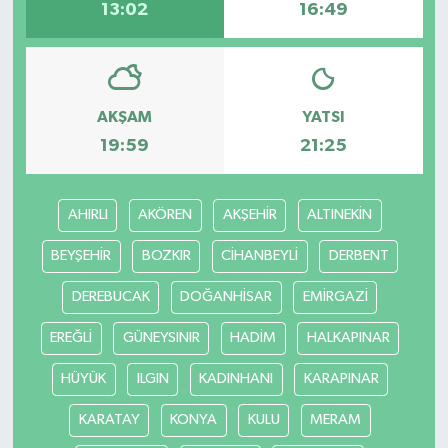
13:02
16:49
Teknoloji
Yaşam
AKŞAM
YATSI
19:59
21:25
AHIRLI
AKÖREN
AKŞEHİR
ALTINEKİN
BEYŞEHİR
BOZKIR
CİHANBEYLİ
DERBENT
DEREBUCAK
DOĞANHİSAR
EMİRGAZİ
EREĞLİ
GÜNEYSINIR
HADİM
HALKAPINAR
HÜYÜK
ILGIN
KADINHANI
KARAPINAR
KARATAY
KONYA
KULU
MERAM