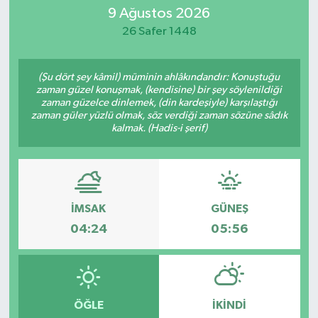
9 Ağustos 2026
Magazin
26 Safer 1448
Mersin
(Şu dört şey kâmil) müminin ahlâkındandır: Konuştuğu
zaman güzel konuşmak, (kendisine) bir şey söylenildiği
Mersin Tarihi
zaman güzelce dinlemek, (din kardeşiyle) karşılaştığı
zaman güler yüzlü olmak, söz verdiği zaman sözüne sâdık
kalmak. (Hadis-i şerif)
Özel Haber
Politika
Resmi İlan
İMSAK
GÜNEŞ
04:24
05:56
Sağlık
Spor
ÖĞLE
İKINDI
Sürmanşet