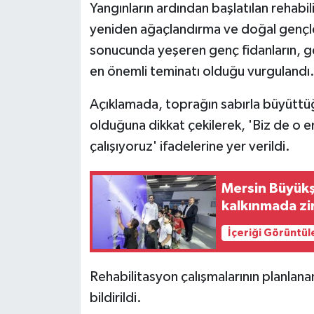
Yangınların ardından başlatılan rehabi
yeniden ağaçlandırma ve doğal gençleş
sonucunda yeşeren genç fidanların, ge
en önemli teminatı olduğu vurgulandı
Açıklamada, toprağın sabırla büyüttüğü
olduğuna dikkat çekilerek, 'Biz de o 
çalışıyoruz' ifadelerine yer verildi.
Mersin Büyükşe
kalkınmada z
İçeriği Görüntül
Rehabilitasyon çalışmalarının planla
bildirildi.