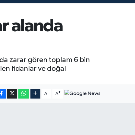
ar alanda
nda zarar gören toplam 6 bin
len fidanlar ve doğal
-
+
A
A