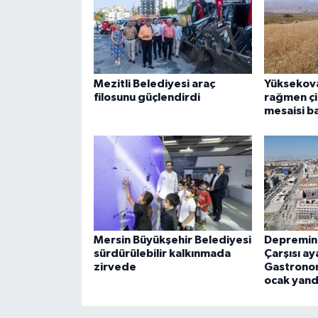
Mezitli Belediyesi araç
Yüksekova
filosunu güçlendirdi
rağmen çif
mesaisi b
Mersin Büyükşehir Belediyesi
Depremin 
sürdürülebilir kalkınmada
Çarşısı ay
zirvede
Gastronom
ocak yand