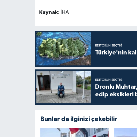
Kaynak:
İHA
EDITÖRÜN SEÇTIĞI
Türkiye'nin kal
EDITÖRÜN SEÇTIĞI
Dronlu Muhtar,
edip eksikleri 
Bunlar da ilginizi çekebilir