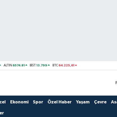
6574.81
13.799
64.225,61
ALTIN
BİST
BTC
cel
Ekonomi
Spor
Özel Haber
Yaşam
Çevre
As
er