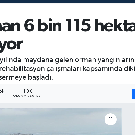
nan 6 bin 115 hekt
iyor
25 yılında meydana gelen orman yangınları
rehabilitasyon çalışmaları kapsamında diki
şermeye başladı.
24
1 DK
OKUNMA SÜRESI