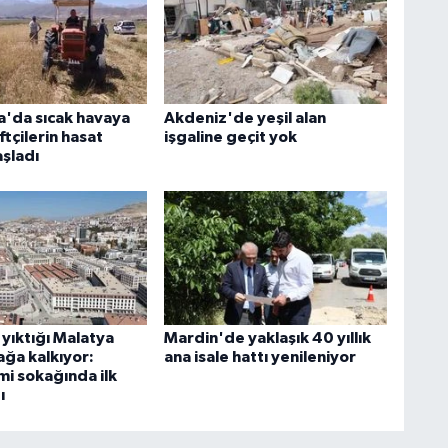
'da sıcak havaya
Akdeniz'de yeşil alan
tçilerin hasat
işgaline geçit yok
aşladı
yıktığı Malatya
Mardin'de yaklaşık 40 yıllık
ağa kalkıyor:
ana isale hattı yenileniyor
i sokağında ilk
ı