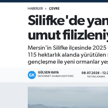
Magazin
HABERLER
ÇEVRE
Silifke'de ya
Mersin
umut filizlen
Mersin Tarihi
Özel Haber
Mersin'in Silifke ilçesinde 20
115 hektarlık alanda yürütülen 
Politika
gençleşme ile yeni ormanlar ye
Resmi İlan
GÜLSEN KAYA
08.07.2026 - 12:
İNTERNET HABER EDITÖRÜ
YAYINLANMA
Sağlık
Spor
Sürmanşet