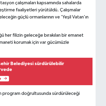
litasyon çalışmaları kapsamında sahalarda
tirme faaliyetleri yürütüldü. Çalışmalar
leceğin güçlü ormanlarının ve 'Yeşil Vatan'ın
.
 her filizin geleceğe bırakılan bir emanet
emaneti korumak için var gücümüzle
hir Belediyesi sürdürülebilir
irvede
e
nan program doğrultusunda sürdürüleceği