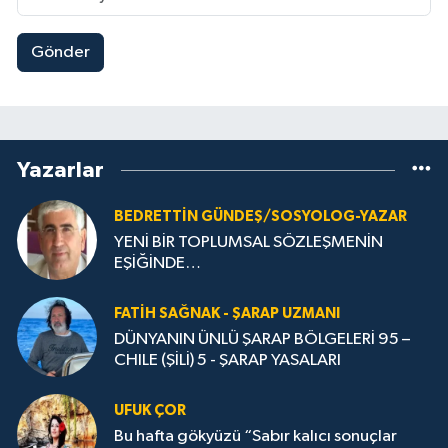
Gönder
Yazarlar
BEDRETTIN GÜNDEŞ/SOSYOLOG-YAZAR
YENİ BİR TOPLUMSAL SÖZLEŞMENİN
EŞİĞİNDE…
FATIH SAĞNAK - ŞARAP UZMANI
DÜNYANIN ÜNLÜ ŞARAP BÖLGELERİ 95 –
CHILE (ŞİLİ) 5 - ŞARAP YASALARI
UFUK ÇOR
Bu hafta gökyüzü “Sabır kalıcı sonuçlar