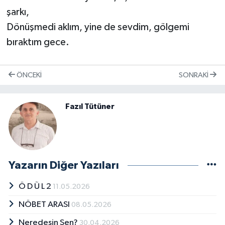
şarkı,
Dönüşmedi aklım, yine de sevdim, gölgemi
bıraktım gece.
ÖNCEKI
SONRAKI
Fazıl Tütüner
Yazarın Diğer Yazıları
Ö D Ü L 2
11.05.2026
NÖBET ARASI
08.05.2026
Neredesin Sen?
30.04.2026