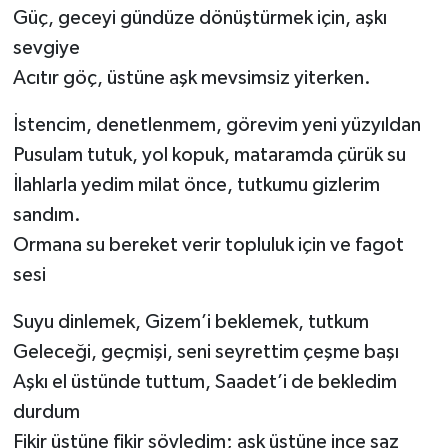
Güç, geceyi gündüze dönüştürmek için, aşkı
Teknoloji
sevgiye
Acıtır göç, üstüne aşk mevsimsiz yiterken.
Yaşam
İstencim, denetlenmem, görevim yeni yüzyıldan
Pusulam tutuk, yol kopuk, mataramda çürük su
İlahlarla yedim milat önce, tutkumu gizlerim
sandım.
Ormana su bereket verir topluluk için ve fagot
sesi
Suyu dinlemek, Gizem’i beklemek, tutkum
Geleceği, geçmişi, seni seyrettim çeşme başı
Aşkı el üstünde tuttum, Saadet’i de bekledim
durdum
Fikir üstüne fikir söyledim; aşk üstüne ince saz