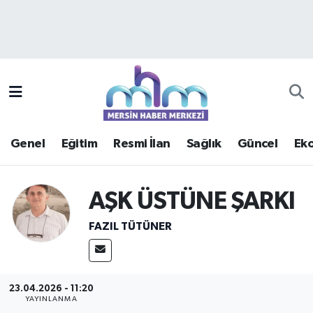
Asayiş
Mersin Hava Durumu
Çevre
Mersin Trafik Yoğunluk Haritası
Eğitim
Süper Lig Puan Durumu ve Fikstür
Genel
Eğitim
Resmi İlan
Sağlık
Güncel
Ek
Ekonomi
Tüm Manşetler
Genel
Son Dakika Haberleri
AŞK ÜSTÜNE ŞARKI
FAZIL TÜTÜNER
Güncel
Haber Arşivi
Haberde insan
23.04.2026 - 11:20
YAYINLANMA
Kültür - Sanat