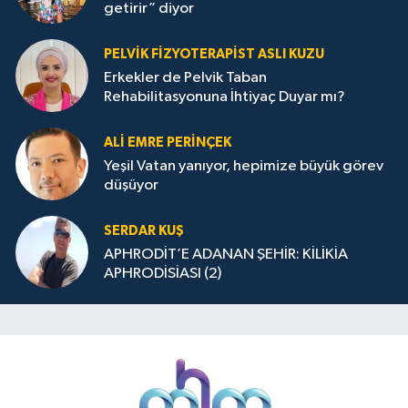
getirir” diyor
PELVIK FIZYOTERAPIST ASLI KUZU
Erkekler de Pelvik Taban
Rehabilitasyonuna İhtiyaç Duyar mı?
ALİ EMRE PERİNÇEK
Yeşil Vatan yanıyor, hepimize büyük görev
düşüyor
SERDAR KUŞ
APHRODİT’E ADANAN ŞEHİR: KİLİKİA
APHRODİSİASI (2)