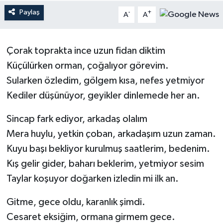
Paylaş
-
+
A
A
Magazin
Mersin
Çorak toprakta ince uzun fidan diktim
Küçülürken orman, çoğalıyor görevim.
Mersin Tarihi
Sularken özledim, gölgem kısa, nefes yetmiyor
Özel Haber
Kediler düşünüyor, geyikler dinlemede her an.
Sincap fark ediyor, arkadaş olalım
Politika
Mera huylu, yetkin çoban, arkadaşım uzun zaman.
Resmi İlan
Kuyu başı bekliyor kurulmuş saatlerim, bedenim.
Kış gelir gider, baharı beklerim, yetmiyor sesim
Sağlık
Taylar koşuyor doğarken izledin mi ilk an.
Spor
Gitme, gece oldu, karanlık şimdi.
Cesaret eksiğim, ormana girmem gece.
Sürmanşet