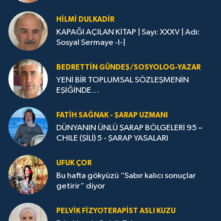
HİLMİ DULKADİR
KAPAĞI AÇILAN KİTAP | Sayı: XXXV | Adı:
Sosyal Sermaye -I-|
BEDRETTIN GÜNDEŞ/SOSYOLOG-YAZAR
YENİ BİR TOPLUMSAL SÖZLEŞMENİN
EŞİĞİNDE…
FATIH SAĞNAK - ŞARAP UZMANI
DÜNYANIN ÜNLÜ ŞARAP BÖLGELERİ 95 –
CHILE (ŞİLİ) 5 - ŞARAP YASALARI
UFUK ÇOR
Bu hafta gökyüzü “Sabır kalıcı sonuçlar
getirir” diyor
PELVIK FIZYOTERAPIST ASLI KUZU