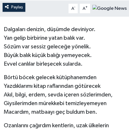
Paylaş
-
+
A
A
Magazin
Mersin
Dalgaları denizin, düşümde deviniyor.
Yan gelip birbirine yatan balık var.
Mersin Tarihi
Sözüm var sessiz geleceğe yönelik.
Özel Haber
Büyük balık küçük balığı yemeyecek.
Evvel canlılar birleşecek sularda.
Politika
Börtü böcek gelecek kütüphanemden
Resmi İlan
Yazdıklarımı kitap raflarından götürecek
Akıl, bilgi, erdem, sevda içeren sözlerimden,
Sağlık
Giysilerimden mürekkebi temizleyemeyen
Macardım, matbaayı geç buldum ben.
Spor
Ozanlarını çağırdım kentlerin, uzak ülkelerin
Sürmanşet