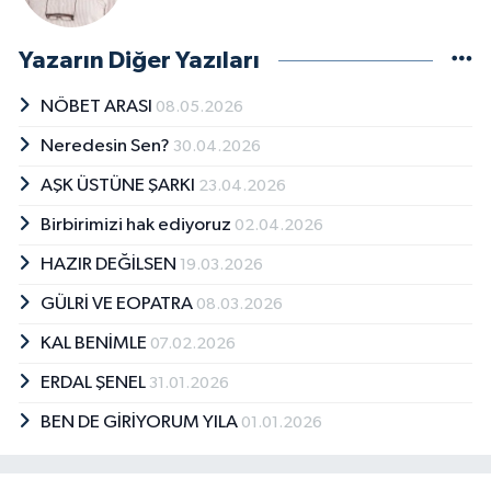
Yazarın Diğer Yazıları
NÖBET ARASI
08.05.2026
Neredesin Sen?
30.04.2026
AŞK ÜSTÜNE ŞARKI
23.04.2026
Birbirimizi hak ediyoruz
02.04.2026
HAZIR DEĞİLSEN
19.03.2026
GÜLRİ VE EOPATRA
08.03.2026
KAL BENİMLE
07.02.2026
ERDAL ŞENEL
31.01.2026
BEN DE GİRİYORUM YILA
01.01.2026