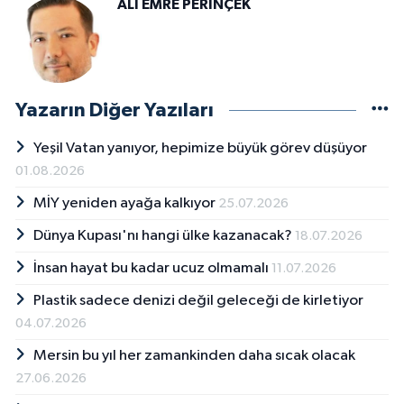
ALİ EMRE PERİNÇEK
Yazarın Diğer Yazıları
Yeşil Vatan yanıyor, hepimize büyük görev düşüyor
01.08.2026
MİY yeniden ayağa kalkıyor
25.07.2026
Dünya Kupası'nı hangi ülke kazanacak?
18.07.2026
İnsan hayat bu kadar ucuz olmamalı
11.07.2026
Plastik sadece denizi değil geleceği de kirletiyor
04.07.2026
Mersin bu yıl her zamankinden daha sıcak olacak
27.06.2026