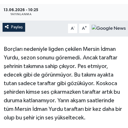
Magazin
13.06.2026 - 10:25
YAYINLANMA
Mersin
Paylaş
-
+
A
A
Mersin Tarihi
Borçları nedeniyle ligden çekilen Mersin İdman
Özel Haber
Yurdu, sezon sonunu göremedi. Ancak taraftar
şehrinin takımına sahip çıkıyor. Pes etmiyor,
Politika
edecek gibi de görünmüyor. Bu takımı ayakta
Resmi İlan
tutan sadece taraftar gibi gözüküyor. Koskoca
şehirden kimse ses çıkarmazken taraftar artık bu
Sağlık
duruma katlanamıyor. Yarın akşam saatlerinde
tüm Mersin İdman Yurdu taraftarı bir kez daha bir
Spor
olup bu şehir için ses yükseltecek.
Sürmanşet