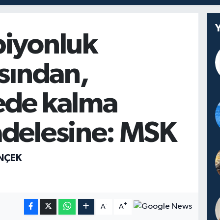
iyonluk
sından,
de kalma
delesine: MSK
İNÇEK
-
+
A
A