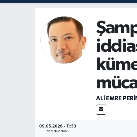
Magazin
Şamp
Mersin
iddia
Mersin Tarihi
Özel Haber
küme
Politika
müca
Resmi İlan
ALİ EMRE PER
Sağlık
Spor
09.05.2026 - 11:53
YAYINLANMA
Sürmanşet