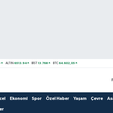
8
6513.94
13.768
64.602,05
ALTIN
BİST
BTC
cel
Ekonomi
Spor
Özel Haber
Yaşam
Çevre
As
er