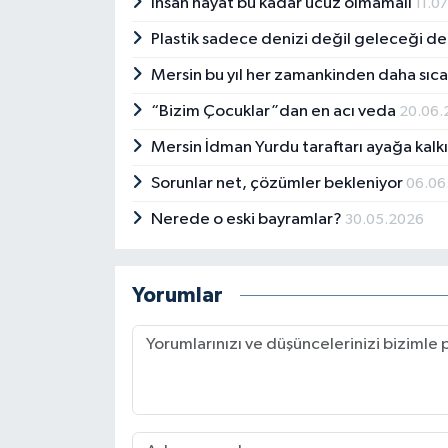
İnsan hayat bu kadar ucuz olmamalı
11.0
Plastik sadece denizi değil geleceği de 
Mersin bu yıl her zamankinden daha sıc
“Bizim Çocuklar”dan en acı veda
20.06.
Mersin İdman Yurdu taraftarı ayağa kalk
Sorunlar net, çözümler bekleniyor
06.06
Nerede o eski bayramlar?
30.05.2026
Yorumlar