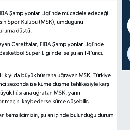
FIBA Şampiyonlar Ligi’nde mücadele edeceği
rsin Spor Kulübü (MSK), umduğunu
duruma düştü.
ayan Carettalar, FIBA Şampiyonlar Ligi’nde
 Basketbol Süper Ligi’nde ise şu an 14’üncü
 ilk yılda büyük hüsrana uğrayan MSK, Türkiye
inci sezonda ise küme düşme tehlikesiyle karşı
 büyük hüsrana uğratan MSK, yarın
 maçını kaybederse küme düşebilir.
an temsilcimizin, şu an içinde bulunduğu durum