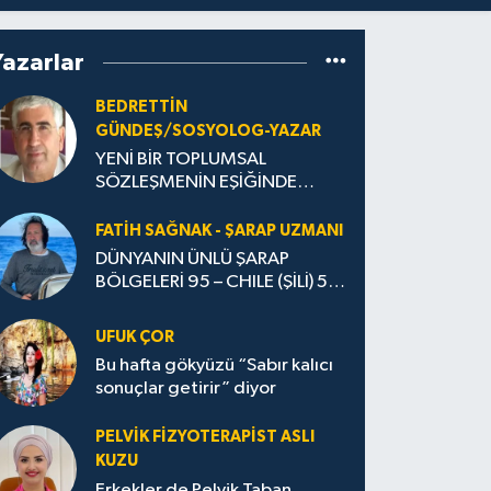
Yazarlar
BEDRETTIN
GÜNDEŞ/SOSYOLOG-YAZAR
YENİ BİR TOPLUMSAL
SÖZLEŞMENİN EŞİĞİNDE…
FATIH SAĞNAK - ŞARAP UZMANI
DÜNYANIN ÜNLÜ ŞARAP
BÖLGELERİ 95 – CHILE (ŞİLİ) 5 -
ŞARAP YASALARI
UFUK ÇOR
Bu hafta gökyüzü “Sabır kalıcı
sonuçlar getirir” diyor
PELVIK FIZYOTERAPIST ASLI
KUZU
Erkekler de Pelvik Taban