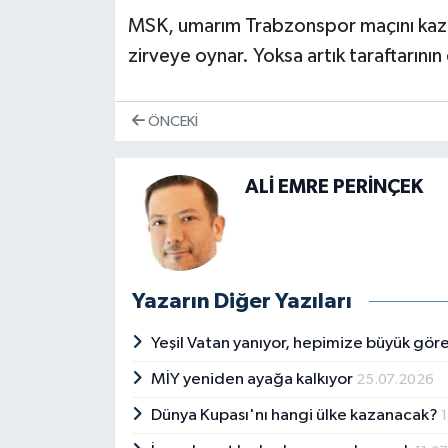
MSK, umarım Trabzonspor maçını kazan
zirveye oynar. Yoksa artık taraftarını
ÖNCEKI
ALİ EMRE PERİNÇEK
Yazarın Diğer Yazıları
Yeşil Vatan yanıyor, hepimize büyük gö
MİY yeniden ayağa kalkıyor
25.07.2026
Dünya Kupası'nı hangi ülke kazanacak?