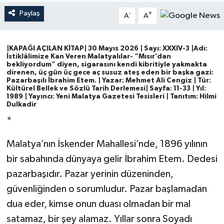
Paylaş
-
+
A
A
Magazin
Mersin
|KAPAĞI AÇILAN KİTAP|
30 Mayıs 2026
|
Sayı
: XXXIV-
3
|
Adı
:
İstiklâlimize Kan Veren Malatyalılar- “Mısır’dan
bekliyordum” diyen, sigarasını kendi kibritiyle yakmakta
Mersin Tarihi
direnen, üç gün üç gece aç susuz ateş eden bir başka gazi:
Pazarbaşılı İbrahim Etem. |
Yazar
: Mehmet Ali Cengiz |
Tür
:
Kültürel Bellek ve Sözlü Tarih Derlemesi|
Sayfa
: 11-33 | Yıl:
Özel Haber
1989 |
Yayıncı
: Yeni Malatya Gazetesi Tesisleri |
Tanıtım:
Hilmi
Dulkadir
*
Politika
Malatya’nın İskender Mahallesi’nde, 1896 yılının
Resmi İlan
bir sabahında dünyaya gelir İbrahim Etem. Dedesi
Sağlık
pazarbaşıdır. Pazar yerinin düzeninden,
güvenliğinden o sorumludur. Pazar başlamadan
Spor
dua eder, kimse onun duası olmadan bir mal
satamaz, bir şey alamaz. Yıllar sonra Soyadı
Sürmanşet