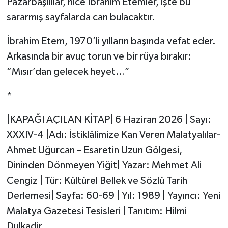
Pazarbaşılılar, nice İbrahim Etemler, işte bu
sararmış sayfalarda can bulacaktır.
İbrahim Etem, 1970’li yılların başında vefat eder.
Arkasında bir avuç torun ve bir rüya bırakır:
“Mısır’dan gelecek heyet…”
*
|KAPAĞI AÇILAN KİTAP| 6 Haziran 2026 | Sayı:
XXXIV-4 |Adı: İstiklâlimize Kan Veren Malatyalılar-
Ahmet Uğurcan – Esaretin Uzun Gölgesi,
Dininden Dönmeyen Yiğit| Yazar: Mehmet Ali
Cengiz | Tür: Kültürel Bellek ve Sözlü Tarih
Derlemesi| Sayfa: 60-69 | Yıl: 1989 | Yayıncı: Yeni
Malatya Gazetesi Tesisleri | Tanıtım: Hilmi
Dulkadir