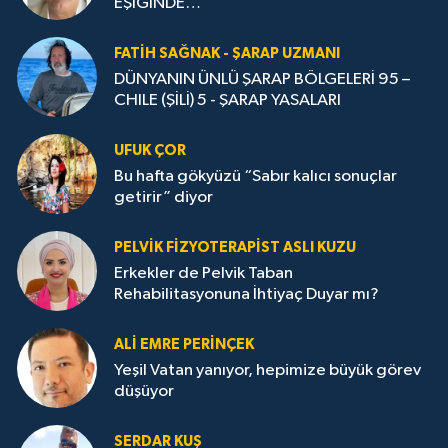
EŞİĞİNDE…
FATIH SAĞNAK - ŞARAP UZMANI
DÜNYANIN ÜNLÜ ŞARAP BÖLGELERİ 95 –
CHILE (ŞİLİ) 5 - ŞARAP YASALARI
UFUK ÇOR
Bu hafta gökyüzü “Sabır kalıcı sonuçlar
getirir” diyor
PELVIK FIZYOTERAPIST ASLI KUZU
Erkekler de Pelvik Taban
Rehabilitasyonuna İhtiyaç Duyar mı?
ALİ EMRE PERİNÇEK
Yeşil Vatan yanıyor, hepimize büyük görev
düşüyor
SERDAR KUŞ