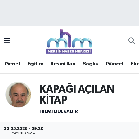
Asayiş
Mersin Hava Durumu
Çevre
Mersin Trafik Yoğunluk Haritası
Eğitim
Süper Lig Puan Durumu ve Fikstür
Genel
Eğitim
Resmi İlan
Sağlık
Güncel
Ek
Ekonomi
Tüm Manşetler
Genel
Son Dakika Haberleri
KAPAĞI AÇILAN
KİTAP
Güncel
Haber Arşivi
HİLMİ DULKADİR
Haberde insan
30.05.2026 - 09:20
Kültür - Sanat
YAYINLANMA