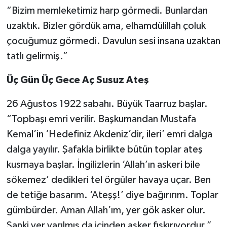
“Bizim memleketimiz harp görmedi. Bunlardan
uzaktık. Bizler gördük ama, elhamdülillah çoluk
çocuğumuz görmedi. Davulun sesi insana uzaktan
tatlı gelirmiş.”
Üç Gün Üç Gece Aç Susuz Ateş
26 Ağustos 1922 sabahı. Büyük Taarruz başlar.
“Topbaşı emri verilir. Başkumandan Mustafa
Kemal’in ‘Hedefiniz Akdeniz’dir, ileri’ emri dalga
dalga yayılır. Şafakla birlikte bütün toplar ateş
kusmaya başlar. İngilizlerin ‘Allah’ın askeri bile
sökemez’ dedikleri tel örgüler havaya uçar. Ben
de tetiğe basarım. ‘Ateşş!’ diye bağırırım. Toplar
gümbürder. Aman Allah’ım, yer gök asker olur.
Sanki yer yarılmış da içinden asker fışkırıyordur.”