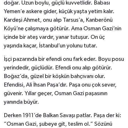
doğar. Uzun boylu, güçlü kuvvetlidir. Babası
Yemen’e askere gider, küçük yaşta yetim kalır.
Teknoloji
Kardeşi Ahmet, onu alıp Tarsus’a, Kanberönü
Yaşam
Köyü’ne çalışmaya götürür. Ama Osman Gazi’nin
içinde bir ateş vardır, yanar tutuşur. On üç
yaşında kaçar, İstanbul’un yolunu tutar.
İşçi pazarında bir efendi onu fark eder. Boyu posu
yerindedir, güçlüdür. Efendi onu alıp götürür.
Boğaz’da, güzel bir köşkün bahçıvanı olur.
Efendisi, Ali İhsan Paşa’dır. Paşa onu çok sever,
güvenir. Yıllar geçer, Osman Gazi paşasının
yanında büyür.
Derken 1911’de Balkan Savaşı patlar. Paşa der ki:
“Osman Gazi, şubeye git, teslim ol.” Sözünü