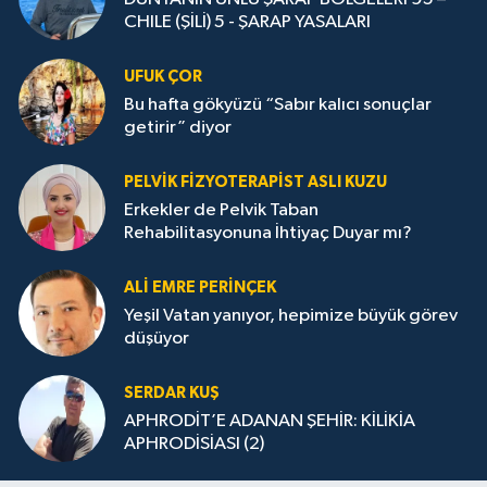
CHILE (ŞİLİ) 5 - ŞARAP YASALARI
UFUK ÇOR
Bu hafta gökyüzü “Sabır kalıcı sonuçlar
getirir” diyor
PELVIK FIZYOTERAPIST ASLI KUZU
Erkekler de Pelvik Taban
Rehabilitasyonuna İhtiyaç Duyar mı?
ALİ EMRE PERİNÇEK
Yeşil Vatan yanıyor, hepimize büyük görev
düşüyor
SERDAR KUŞ
APHRODİT’E ADANAN ŞEHİR: KİLİKİA
APHRODİSİASI (2)