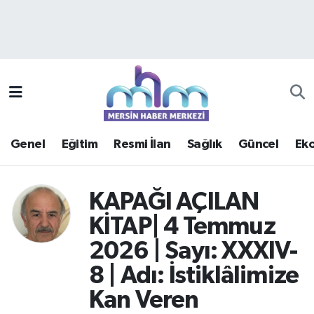
Asayiş
Mersin Hava Durumu
Çevre
Mersin Trafik Yoğunluk Haritası
Eğitim
Süper Lig Puan Durumu ve Fikstür
Genel
Eğitim
Resmi İlan
Sağlık
Güncel
Ek
Ekonomi
Tüm Manşetler
Genel
Son Dakika Haberleri
KAPAĞI AÇILAN
KİTAP| 4 Temmuz
Güncel
Haber Arşivi
2026 | Sayı: XXXIV-
Haberde insan
8 | Adı: İstiklâlimize
Kan Veren
Kültür - Sanat