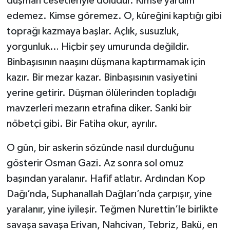
düşman cesetleriyle doludur. Kimse yardım
edemez. Kimse göremez. O, küreğini kaptığı gibi
toprağı kazmaya başlar. Açlık, susuzluk,
yorgunluk… Hiçbir şey umurunda değildir.
Binbaşısının naaşını düşmana kaptırmamak için
kazır. Bir mezar kazar. Binbaşısının vasiyetini
yerine getirir. Düşman ölülerinden topladığı
mavzerleri mezarın etrafına diker. Sanki bir
nöbetçi gibi. Bir Fatiha okur, ayrılır.
O gün, bir askerin sözünde nasıl durduğunu
gösterir Osman Gazi. Az sonra sol omuz
başından yaralanır. Hafif atlatır. Ardından Kop
Dağı’nda, Suphanallah Dağları’nda çarpışır, yine
yaralanır, yine iyileşir. Teğmen Nurettin’le birlikte
savaşa savaşa Erivan, Nahcivan, Tebriz, Bakü, en