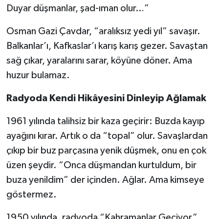
Duyar düşmanlar, şad-ıman olur…”
Osman Gazi Çavdar, “aralıksız yedi yıl” savaşır.
Balkanlar’ı, Kafkaslar’ı karış karış gezer. Savaştan
sağ çıkar, yaralarını sarar, köyüne döner. Ama
huzur bulamaz.
Radyoda Kendi Hikâyesini Dinleyip Ağlamak
1961 yılında talihsiz bir kaza geçirir: Buzda kayıp
ayağını kırar. Artık o da “topal” olur. Savaşlardan
çıkıp bir buz parçasına yenik düşmek, onu en çok
üzen şeydir. “Onca düşmandan kurtuldum, bir
buza yenildim” der içinden. Ağlar. Ama kimseye
göstermez.
1950 yılında, radyoda “Kahramanlar Geçiyor”