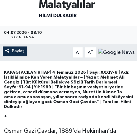
Malatyalılar
Magazin
HİLMİ DULKADİR
Mersin
04.07.2026 - 08:10
YAYINLANMA
Mersin Tarihi
Paylaş
-
+
A
A
Özel Haber
KAPAĞI AÇILAN KİTAP| 4 Temmuz 2026 | Sayı: XXXIV-8 | Adı:
Politika
İstiklâlimize Kan Veren Malatyalılar – | Yazar: Mehmet Ali
Cengiz | Tür: Kültürel Bellek ve Sözlü Tarih Derlemesi |
Sayfa: 91-94 | Yıl: 1989 | “Bir binbaşının vasiyetini yerine
Resmi İlan
getiren, cesedi düşmana vermeyen, Nurettin Aknoz’la
omuz omuza savaşan, yıllar sonra radyoda kendi hikâyesini
dinleyip ağlayan gazi: Osman Gazi Çavdar.” | Tanıtım: Hilmi
Sağlık
Dulkadir
•
Spor
Osman Gazi Çavdar, 1889’da Hekimhan’da
Sürmanşet