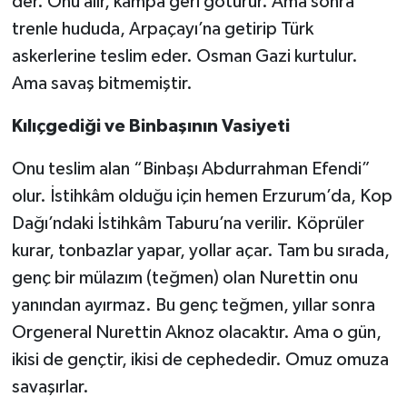
der. Onu alır, kampa geri götürür. Ama sonra
trenle hududa, Arpaçayı’na getirip Türk
askerlerine teslim eder. Osman Gazi kurtulur.
Ama savaş bitmemiştir.
Kılıçgediği ve Binbaşının Vasiyeti
Onu teslim alan “Binbaşı Abdurrahman Efendi”
olur. İstihkâm olduğu için hemen Erzurum’da, Kop
Dağı’ndaki İstihkâm Taburu’na verilir. Köprüler
kurar, tonbazlar yapar, yollar açar. Tam bu sırada,
genç bir mülazım (teğmen) olan Nurettin onu
yanından ayırmaz. Bu genç teğmen, yıllar sonra
Orgeneral Nurettin Aknoz olacaktır. Ama o gün,
ikisi de gençtir, ikisi de cephededir. Omuz omuza
savaşırlar.